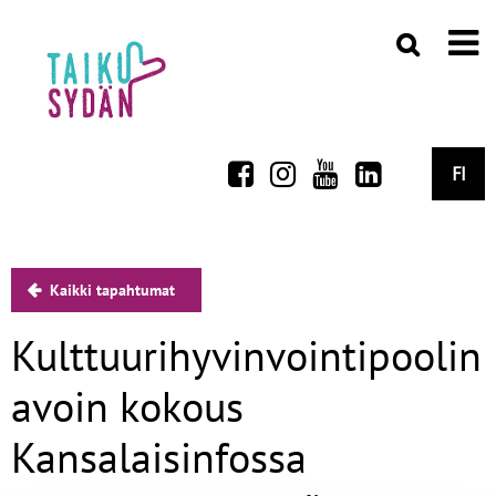
FI
Kaikki tapahtumat
Kulttuurihyvinvointipoolin
avoin kokous
Kansalaisinfossa