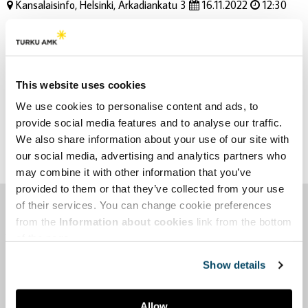
Kansalaisinfo, Helsinki, Arkadiankatu 3
16.11.2022
12:30
Kulttuurihyvinvointipooli järjestää avoimen kokouksen Eduskunnan
Kansalaisinfossa Helsingissä, keskiviikkona 16.11.2022 klo 12.30–
15. Tilaisuus on kaikille avoin ja maksuton. Tilaisuuteen voi
ilmoittautua 9.11.2022 klo 15.00 mennessä. Tutustu ohjelmaan ja
This website uses cookies
ilmoittaudu
Kulttuurihyvinvointipoolin sivuilla.
Tilaisuuden
teemana on kulttuuri hyvinvointialueilla.
We use cookies to personalise content and ads, to
provide social media features and to analyse our traffic.
We also share information about your use of our site with
Facebook
LinkedIn
our social media, advertising and analytics partners who
may combine it with other information that you’ve
provided to them or that they’ve collected from your use
of their services. You can change cookie preferences
Taikusydän on kulttuurihyvinvoinnin valtakunnallinen yhteyspiste
from the
Information about cookies
link from the bottom
ja yhteistyöverkosto.
of the page.
Taikusydän – Arts & Health Coordination Centre in Finland.
Show details
Yhteystiedot
Tilaa uutiskirjeemme
Allow