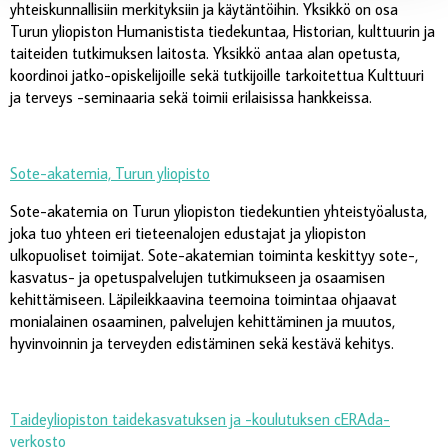
yhteiskunnallisiin merkityksiin ja käytäntöihin. Yksikkö on osa
Turun yliopiston Humanistista tiedekuntaa, Historian, kulttuurin ja
taiteiden tutkimuksen laitosta. Yksikkö antaa alan opetusta,
koordinoi jatko-opiskelijoille sekä tutkijoille tarkoitettua Kulttuuri
ja terveys -seminaaria sekä toimii erilaisissa hankkeissa.
Sote-akatemia, Turun yliopisto
Sote-akatemia on Turun yliopiston tiedekuntien yhteistyöalusta,
joka tuo yhteen eri tieteenalojen edustajat ja yliopiston
ulkopuoliset toimijat. Sote-akatemian toiminta keskittyy sote-,
kasvatus- ja opetuspalvelujen tutkimukseen ja osaamisen
kehittämiseen. Läpileikkaavina teemoina toimintaa ohjaavat
monialainen osaaminen, palvelujen kehittäminen ja muutos,
hyvinvoinnin ja terveyden edistäminen sekä kestävä kehitys.
Taideyliopiston taidekasvatuksen ja -koulutuksen cERAda-
verkosto