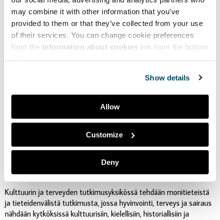
yhteistyö- ja toimintamalleja sekä kerää kunnan
may combine it with other information that you’ve
kulttuuritoiminnan kehittämistyötä edistävää tietoa kaikkien
provided to them or that they’ve collected from your use
saataville.
of their services. You can change cookie preferences
from the
Information about cookies
link from the bottom
of the page.
Kulttuuria kaikille -palvelu
Show details
Kulttuuria kaikille -palvelu edistää osallistumiselle avoimia ja
monenlaisia yleisöjä ja tekijöitä huomioivia kulttuuripalveluja.
Tarjoamme tietoa ja työkaluja kulttuuripalveluiden
Allow
saavutettavuuden, moninaisuuden ja yhdenvertaisuuden
edistämiseen alan työntekijöille. Palvelua ylläpitää
Yhdenvertaisen
Customize
kulttuurin puolesta ry
.
Deny
Kulttuurin ja terveyden tutkimusyksikkö, Turun yliopisto
Kulttuurin ja terveyden tutkimusyksikössä tehdään monitieteistä
ja tieteidenvälistä tutkimusta, jossa hyvinvointi, terveys ja sairaus
nähdään kytköksissä kulttuurisiin, kielellisiin, historiallisiin ja