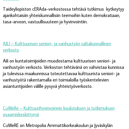
Taideyliopiston cERAda-verkostossa tehtävä tutkimus kytkeytyy
ajankohtaisiin yhteiskunnallisiin teemoihin kuten demokratiaan,
tasa-arvoon, vastuullisuuteen ja hyvinvointiin.
AILI – Kulttuurisen seniori- ja vanhustyön valtakunnallinen
verkosto
Aili on kuntatoimijoiden muodostama kulttuurisen seniori- ja
vanhustyön verkosto. Verkoston tehtävänä on vahvistaa kunnissa
ja tulevissa maakunnissa toteutettavaa kulttuurista seniori- ja
vanhustyötä rakentamalla eri toimialoilla työskentelevien
asiantuntijoiden välille pysyvä yhteistyöverkosto.
CuWeRe
–
Kulttuurihyvinvoinnin koulutuksen ja tutkimuksen
osaamiskeskittymä
CuWeRE on Metropolia Ammattikorkeakoulun ja Jyväskylän