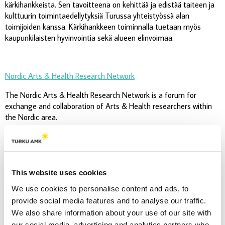
kärkihankkeista. Sen tavoitteena on kehittää ja edistää taiteen ja
kulttuurin toimintaedellytyksiä Turussa yhteistyössä alan
toimijoiden kanssa. Kärkihankkeen toiminnalla tuetaan myös
kaupunkilaisten hyvinvointia sekä alueen elinvoimaa.
Nordic Arts & Health Research Network
The Nordic Arts & Health Research Network is a forum for
exchange and collaboration of Arts & Health researchers within
the Nordic area.
Yhteistuumin – Kuntien kulttuuritoiminnan yhteyspiste
This website uses cookies
Yhteistuumin-kehittämistehtävän tavoitteena on edistää kuntien
kulttuuritoimintalain toteutumista kaikissa Suomen kunnissa.
We use cookies to personalise content and ads, to
Yhteistuumin verkottaa kunta-alan toimijoita, jakaa tietoa,
provide social media features and to analyse our traffic.
fasilitoi vertaisoppimista sekä toimii yhteyspisteenä kuntien
We also share information about your use of our site with
kulttuuritoiminnan kehittämisen kentälle. Se etsii ja jakaa hyviä
our social media, advertising and analytics partners who