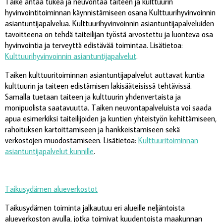
Taike antaa tukea ja neuvontaa taiteen ja kulttuurin
hyvinvointitoiminnan käynnistämiseen osana Kulttuurihyvinvoinnin
asiantuntijapalvelua. Kulttuurihyvinvoinnin asiantuntijapalveluiden
tavoitteena on tehdä taiteilijan työstä arvostettu ja luonteva osa
hyvinvointia ja terveyttä edistävää toimintaa. Lisätietoa:
Kulttuurihyvinvoinnin asiantuntijapalvelut
.
Taiken kulttuuritoiminnan asiantuntijapalvelut auttavat kuntia
kulttuurin ja taiteen edistämisen lakisääteisissä tehtävissä.
Samalla tuetaan taiteen ja kulttuurin yhdenvertaista ja
monipuolista saatavuutta. Taiken neuvontapalveluista voi saada
apua esimerkiksi taiteilijoiden ja kuntien yhteistyön kehittämiseen,
rahoituksen kartoittamiseen ja hankkeistamiseen sekä
verkostojen muodostamiseen. Lisätietoa:
Kulttuuritoiminnan
asiantuntijapalvelut kunnille
.
Taikusydämen alueverkostot
Taikusydämen toiminta jalkautuu eri alueille neljäntoista
alueverkoston avulla, jotka toimivat kuudentoista maakunnan