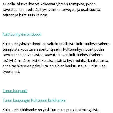
alueella. Alueverkostot kokoavat yhteen toimijoita, joiden
tavoitteena on edistää hyvinvointia, terveyttä ja osallisuutta
taiteen ja kulttuurin keinoin.
Kulttuurihyvinvointipooli
Kulttuurihyvinvointipooli on valtakunnallisista kulttuurihyvinvoinnin
toimijoista koostuva asiantuntijaelin. Kulttuurihyvinvointipoolin
tavoitteena on vahvistaa saavutettavan kulttuurihyvinvoinnin
sisällyttämistä osaksi kokonaisvaltaista hyvinvointia, kuntoutusta,
ennaltaehkäiseviä palveluita, eri alojen koulutusta ja uudistuvaa
työelämää.
Turun kaupunki
Turun kaupungin Kulttuurin kärkihanke
Kulttuurin kärkihanke on yksi Turun kaupungin strategisista