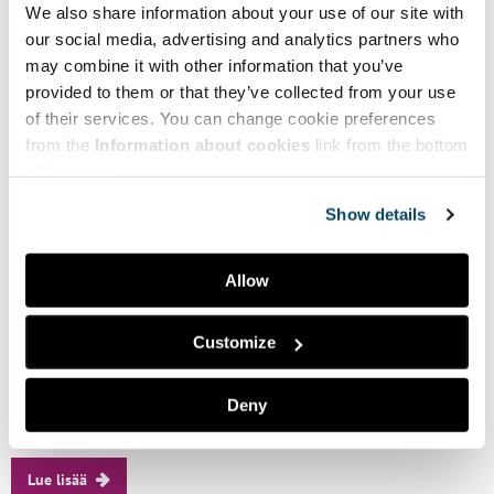
We also share information about your use of our site with
our social media, advertising and analytics partners who
may combine it with other information that you’ve
provided to them or that they’ve collected from your use
of their services. You can change cookie preferences
from the
Information about cookies
link from the bottom
of the page.
Taikusydän-uutiskirje 4/2026 –
Show details
Vaikuta ja verkostoidu
Allow
kulttuurihyvinvoinnin parissa!
Customize
Huhtikuun uutiskirjeen tapahtumat
kutsuvat Sinut verkostoitumaan kulttuurihyvinvoinnin parissa! Nyt
on aika myös valmistautua vaikuttamaan ensi vuoden
Deny
eduskuntavaaleissa, mitä silmällä......
Lue lisää