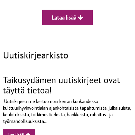
Lataa lisää
Uutiskirjearkisto
Taikusydämen uutiskirjeet ovat
täyttä tietoa!
Uutiskirjeemme kertoo noin kerran kuukaudessa
kulttuurihyvinvointialan ajankohtaisista tapahtumista, julkaisuista,
koulutuksista, tutkimustiedosta, hankkeista, rahoitus- ja
työmahdollisuuksista......
Lue lisää