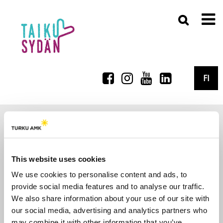
FI
Taikusydän on kulttuurihyvinvoinnin valtakunnallinen yhteyspiste
ja yhteistyöverkosto.
Taikusydän – Arts & Health Coordination Centre in Finland.
This website uses cookies
Yhteystiedot
We use cookies to personalise content and ads, to
Tilaa uutiskirjeemme
provide social media features and to analyse our traffic.
We also share information about your use of our site with
Evästeasetukset
our social media, advertising and analytics partners who
may combine it with other information that you’ve