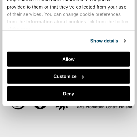
provided to them or that they’ve collected from your use
Tietosuojailmoitus (PDF)
of their services. You can change cookie preferences
from the
Information about cookies
link from the bottom
of the page.
Show details
Allow
Customize
Deny