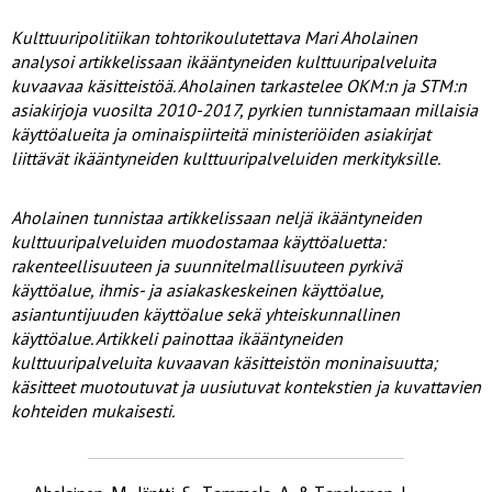
Kulttuuripolitiikan tohtorikoulutettava Mari Aholainen
analysoi artikkelissaan ikääntyneiden kulttuuripalveluita
kuvaavaa käsitteistöä. Aholainen tarkastelee OKM:n ja STM:n
asiakirjoja vuosilta 2010-2017, pyrkien tunnistamaan millaisia
käyttöalueita ja ominaispiirteitä ministeriöiden asiakirjat
liittävät ikääntyneiden kulttuuripalveluiden merkityksille.
Aholainen tunnistaa artikkelissaan neljä ikääntyneiden
kulttuuripalveluiden muodostamaa käyttöaluetta:
rakenteellisuuteen ja suunnitelmallisuuteen pyrkivä
käyttöalue, ihmis- ja asiakaskeskeinen käyttöalue,
asiantuntijuuden käyttöalue sekä yhteiskunnallinen
käyttöalue. Artikkeli painottaa ikääntyneiden
kulttuuripalveluita kuvaavan käsitteistön moninaisuutta;
käsitteet muotoutuvat ja uusiutuvat kontekstien ja kuvattavien
kohteiden mukaisesti.