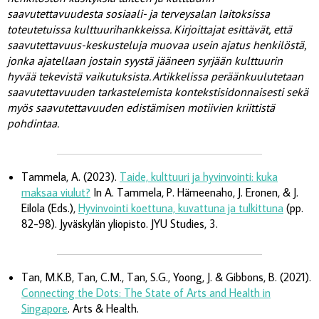
saavutettavuudesta sosiaali- ja terveysalan laitoksissa
toteutetuissa kulttuurihankkeissa. Kirjoittajat esittävät, että
saavutettavuus-keskusteluja muovaa usein ajatus henkilöstä,
jonka ajatellaan jostain syystä jääneen syrjään kulttuurin
hyvää tekevistä vaikutuksista. Artikkelissa peräänkuulutetaan
saavutettavuuden tarkastelemista kontekstisidonnaisesti sekä
myös saavutettavuuden edistämisen motiivien kriittistä
pohdintaa.
Tammela, A. (2023).
Taide, kulttuuri ja hyvinvointi: kuka
maksaa viulut?
In A. Tammela, P. Hämeenaho, J. Eronen, & J.
Eilola (Eds.),
Hyvinvointi koettuna, kuvattuna ja tulkittuna
(pp.
82-98). Jyväskylän yliopisto. JYU Studies, 3.
Tan, M.K.B, Tan, C.M., Tan, S.G., Yoong, J. & Gibbons, B. (2021).
Connecting the Dots: The State of Arts and Health in
Singapore
. Arts & Health.