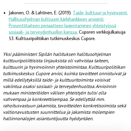
Jakonen, O. & Lahtinen, E. (2019).
Taide, kulttuuri ja hyvinvointi.
Hallitusohjelman kulttuurin kärkihankkeen arviointi:
Prosenttitaiteen periaatteen laajentaminen yhteistyössä
sosiaali- ja terveydenhuollon kanssa.
Cuporen verkkojulkaisuja
53. Kulttuuripolitiikan tutkimuskeskus Cupore.
Yksi pääministeri Sipilän hallituksen hallitusohjelman
kulttuuripoliittisista linjauksista oli vahvistaa taiteen,
kulttuurin ja hyvinvoinnin yhteistoimintaa. Kulttuuripolitiikan
tutkimuskeskus Cupore arvioi, kuinka tavoitteet onnistuivat ja
millä edellytyksillä taide- ja kulttuuritoiminta voisivat
vakiintua osaksi sosiaali- ja terveydenhuoltoa. Arvioinnin
mukaan ministeriöiden välisen yhteistyön tulisi olla
vahvempaa ja konkreettisempaa. Se edellyttää mm.
rahoitusvastuun jakamista, tavoitteiden konkretisoimista sekä
valtionavustusten suunnittelua ja jakamista molempien
hallinnonalojen asiantuntijuutta hyödyntäen.