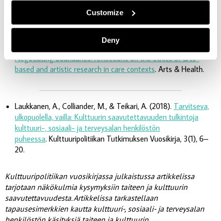
maissa.
Customize
Deny
Laukkanen, A., Jaakonaho, L., Fast, H. & Koivisto, T-A. (2021).
Negotiating boundaries: reflections on the ethics of arts-
based and artistic research in care contexts
. Arts & Health.
Laukkanen, A., Colliander, M., & Teikari, A. (2018).
Tarvitseva,
ulkopuolella, vailla: Kulttuurin saavutettavuuden tulkintoja
kulttuuri-, sosiaali- ja terveysalan henkilöstön
puheessa
. Kulttuuripolitiikan Tutkimuksen Vuosikirja, 3(1), 6–
20.
Kulttuuripolitiikan vuosikirjassa julkaistussa artikkelissa
tarjotaan näkökulmia kysymyksiin taiteen ja kulttuurin
saavutettavuudesta. Artikkelissa tarkastellaan
tapausesimerkkien kautta kulttuuri-, sosiaali- ja terveysalan
henkilöstön käsityksiä taiteen ja kulttuurin