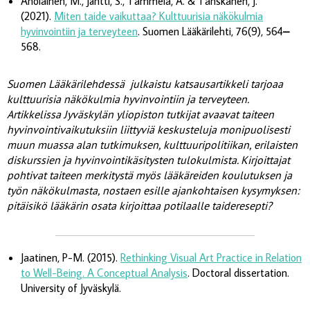
Aholainen, M., Jäntti, S., Tammela, A. & Tanskanen, J.
(2021).
Miten taide vaikuttaa? Kulttuurisia näkökulmia
hyvinvointiin ja terveyteen
. Suomen Lääkärilehti, 76(9), 564
–
568.
Suomen Lääkärilehdessä julkaistu katsausartikkeli tarjoaa
kulttuurisia näkökulmia hyvinvointiin ja terveyteen.
Artikkelissa Jyväskylän yliopiston tutkijat avaavat taiteen
hyvinvointivaikutuksiin liittyviä keskusteluja monipuolisesti
muun muassa alan tutkimuksen, kulttuuripolitiikan, erilaisten
diskurssien ja hyvinvointikäsitysten tulokulmista. Kirjoittajat
pohtivat taiteen merkitystä myös lääkäreiden koulutuksen ja
työn näkökulmasta, nostaen esille ajankohtaisen kysymyksen:
pitäisikö lääkärin osata kirjoittaa potilaalle taideresepti?
Jaatinen, P-M. (2015).
Rethinking Visual Art Practice in Relation
to Well-Being. A Conceptual Analysis
. Doctoral dissertation.
University of Jyväskylä.