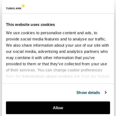
Jansson, S-M. (2014).
Mittaamattoman arvokasta? Taiteen ja
kulttuurin vaikutustutkimuksia ja -metodologioita
.
Taideyliopisto. Kokos-julkaisusarja 2/2014.
This website uses cookies
We use cookies to personalise content and ads, to
Laitinen, L., Jakonen, O., Lahtinen, E. & Lilja-Viherlampi, L.
provide social media features and to analyse our traffic.
(2020).
From grass-roots activities to national policies – the
We also share information about your use of our site with
state of arts and health in Finland
.
Arts & Health.
our social media, advertising and analytics partners who
may combine it with other information that you’ve
provided to them or that they’ve collected from your use
Arts & Health -lehdessä julkaistun open access -artikkelin
tavoitteena on hahmotella kokonaiskuvaa
of their services. You can change cookie preferences
kulttuurihyvinvointialan nykytilanteesta Suomessa sekä myös
from the
Information about cookies
link from the bottom
suuntaviivoja tulevaisuuteen. Artikkelissa käsitellään
of the page.
kulttuurihyvinvointialan kehitystä ja historiaa Suomessa,
Show details
keskeisiä politiikkaohjelmia, rakenteita, käytänteitä,
rahoitusmekanismeja sekä alan tutkimusta ja koulutusta.
Vertaisarvioitu artikkeli on vapaasti ja maksutta ladattavissa
Allow
Arts & Health -lehden verkkosivuilta. Artikkeli on viides
sarjassa, joka esittelee kulttuurihyvinvointialan kehitystä eri