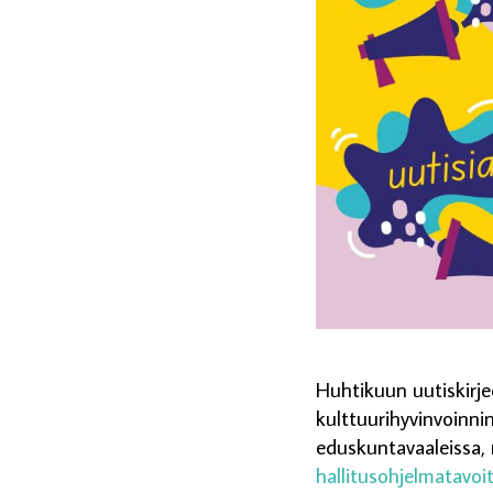
Huhtikuun uutiskirj
kulttuurihyvinvoinni
eduskuntavaaleissa, m
hallitusohjelmatavoi