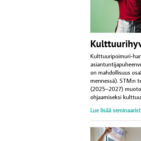
Kulttuurihyv
Kulttuuripoimuri-han
asiantuntijapuheenvuo
on mahdollisuus osall
mennessä). STM:n te
(2025–2027) muotoil
ohjaamiseksi kulttuur
Lue lisää seminaaris