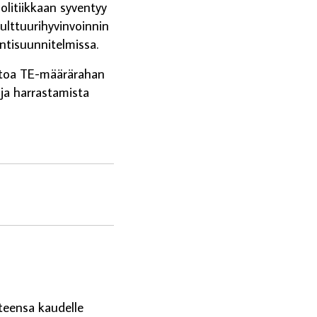
politiikkaan syventyy
kulttuurihyvinvoinnin
intisuunnitelmissa.
toa TE-määrärahan
 ja harrastamista
tteensa kaudelle