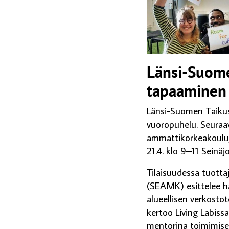
Länsi-Suom
tapaaminen 
Länsi-Suomen Taikus
vuoropuhelu. Seuraa
ammattikorkeakoul
21.4. klo 9–11 Sein
Tilaisuudessa tuotta
(SEAMK) esittelee 
alueellisen verkosto
kertoo Living Labiss
mentorina toimimisest