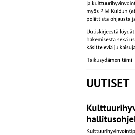
ja kulttuurihyvinvoin
myös Pilvi Kuidun (e
poliittista ohjausta 
Uutiskirjeestä löydä
hakemisesta sekä usei
käsitteleviä julkaisu
Taikusydämen tiimi
UUTISET
Kulttuurihyv
hallitusohj
Kulttuurihyvinvointip