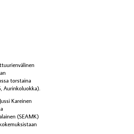
tuurienvälinen
san
ssa torstaina
, Aurinkoluokka).
Jussi Kareinen
aa
rjalainen (SEAMK)
a kokemuksistaan
n