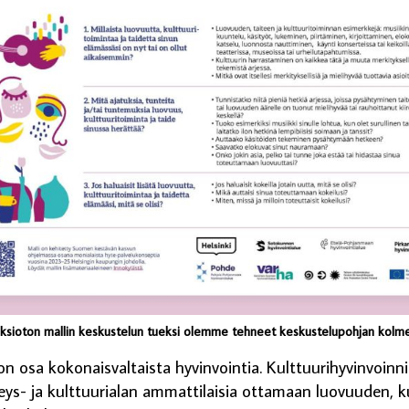
eksioton mallin keskustelun tueksi olemme tehneet keskustelupohjan kolmell
 on osa kokonaisvaltaista hyvinvointia. Kulttuurihyvinvoinn
rveys- ja kulttuurialan ammattilaisia ottamaan luovuuden, k