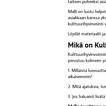
taiteen puheeksi as
Malli on luotu helpo
asiakkaan kanssa yksi
kulttuurihyvinvointi
Löydät materiaalit ja
Mikä on Kul
Kulttuurihyvinvoinni
perustuu kolmeen y
1. Millaista luovuutt
aikaisemmin?
2. Mitä ajatuksia, tu
3. Jos haluaisit lisät