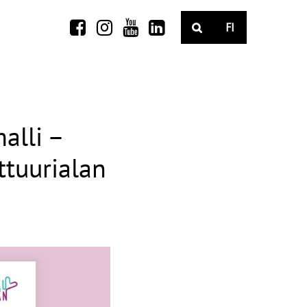
FI
alli –
lttuurialan