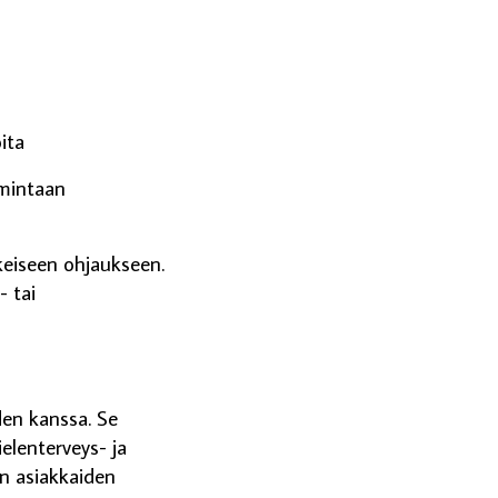
n
ita
imintaan
keiseen ohjaukseen.
- tai
den kanssa. Se
elenterveys- ja
n asiakkaiden