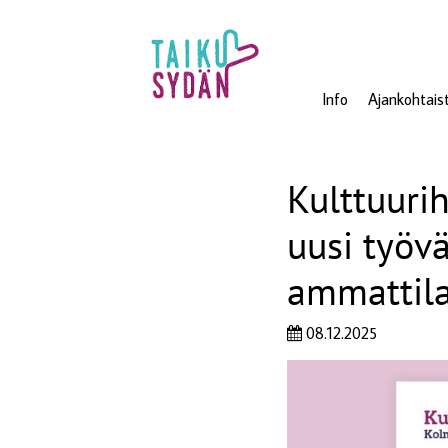
Info
Ajankohtais
Kulttuuri
uusi työvä
ammattila
08.12.2025