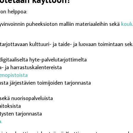
 on helppoa:
hyvinvoinnin puheeksioton malliin materiaaleihin sekä
koul
 tarjottavaan kulttuuri- ja taide- ja luovaan toimintaan sek
a
digitaaliselta hyte-palvelutarjottimelta
 ja harrastuskalentereista
äenopistoista
sta järjestävien toimijoiden tarjonnasta
 sekä nuorisopalveluista
aitoksista
stysten tarjonnasta
a.