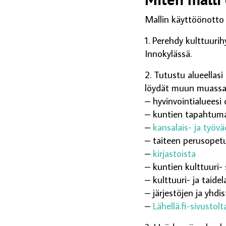
Mallin käyttöönotto
1. Perehdy kulttuuri
Innokylässä.
2. Tutustu alueellasi
löydät muun muass
–
hyvinvointialueesi 
– kuntien tapahtuma-
–
kansalais- ja työv
– taiteen perusopetu
–
kirjastoista
– kuntien kulttuuri-
– kulttuuri- ja taidel
– järjestöjen ja yhdi
–
Lähellä.fi-sivustolt