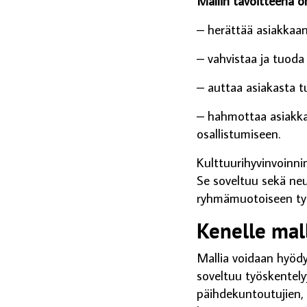
Mallin tavoitteena o
– herättää asiakkaan
– vahvistaa ja tuoda
– auttaa asiakasta t
– hahmottaa asiakkaa
osallistumiseen.
Kulttuurihyvinvoinn
Se soveltuu sekä neu
ryhmämuotoiseen ty
Kenelle mall
Mallia voidaan hyödy
soveltuu työskente
päihdekuntoutujien,