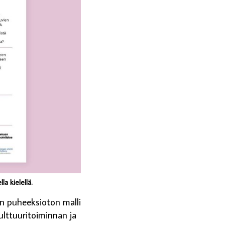
a kielellä.
in puheeksioton malli
ulttuuritoiminnan ja