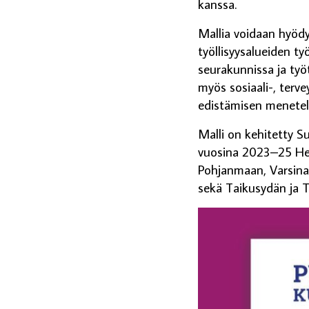
kanssa.
Mallia voidaan hyödyn
työllisyysalueiden työ
seurakunnissa ja ty
myös sosiaali-, terv
edistämisen menete
Malli on kehitetty 
vuosina 2023–25 Hel
Pohjanmaan, Varsina
sekä Taikusydän ja 