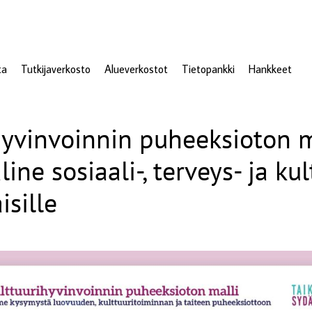
ta
Tutkijaverkosto
Alueverkostot
Tietopankki
Hankkeet
hyvinvoinnin puheeksioton m
line sosiaali-, terveys- ja ku
isille