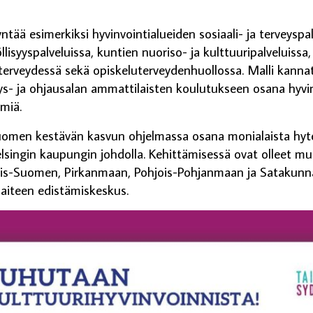
tää esimerkiksi hyvinvointialueiden sosiaali- ja terveyspal
llisyyspalveluissa, kuntien nuoriso- ja kulttuuripalveluissa, 
öterveydessä sekä opiskeluterveydenhuollossa. Malli kann
eys- ja ohjausalan ammattilaisten koulutukseen osana hyvi
lmiä.
Suomen kestävän kasvun ohjelmassa osana monialaista hyt
singin kaupungin johdolla. Kehittämisessä ovat olleet m
is-Suomen, Pirkanmaan, Pohjois-Pohjanmaan ja Satakunna
Taiteen edistämiskeskus.