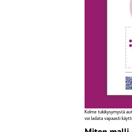
Kolme tukikysymystä autt
voi ladata vapaasti käytt
Miten malli