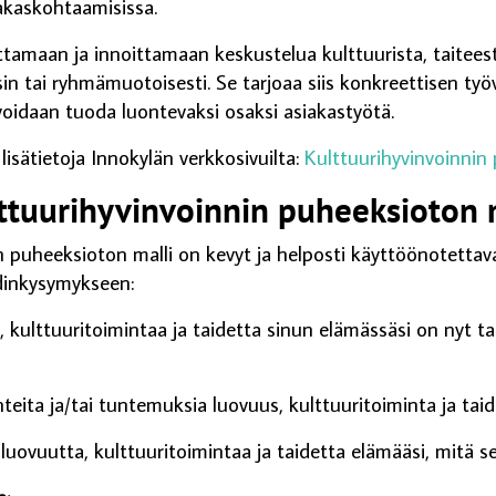
iakaskohtaamisissa.
ttamaan ja innoittamaan keskustelua kulttuurista, taitees
n tai ryhmämuotoisesti. Se tarjoaa siis konkreettisen työv
 voidaan tuoda luontevaksi osaksi asiakastyötä.
 lisätietoja Innokylän verkkosivuilta:
Kulttuurihyvinvoinnin
ttuurihyvinvoinnin puheeksioton 
n puheeksioton malli on kevyt ja helposti käyttöönotettava
dinkysymykseen:
a, kulttuuritoimintaa ja taidetta sinun elämässäsi on nyt ta
nteita ja/tai tuntemuksia luovuus, kulttuuritoiminta ja tai
ä luovuutta, kulttuuritoimintaa ja taidetta elämääsi, mitä se