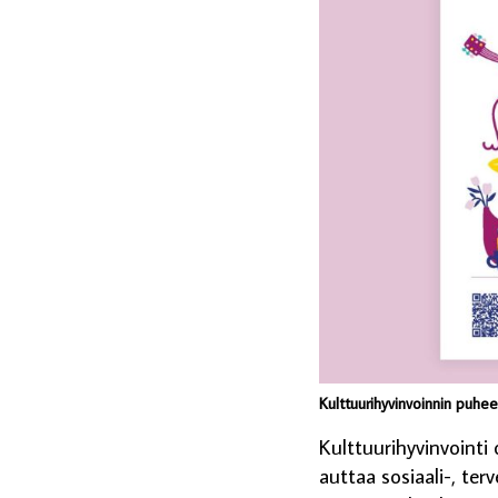
Kulttuurihyvinvoinnin puhe
Kulttuurihyvinvointi
auttaa sosiaali-, te