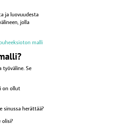
ta ja luovuudesta
älineen, jolla
 puheeksioton malli
malli?
 työväline. Se
i on ollut
de sinussa herättää?
 olisi?