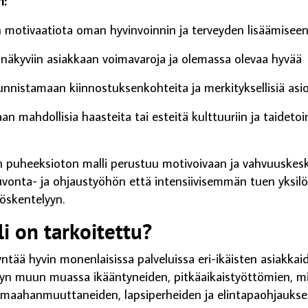
n:
 motivaatiota oman hyvinvoinnin ja terveyden lisäämisee
 näkyviin asiakkaan voimavaroja ja olemassa olevaa hyvää
unnistamaan kiinnostuksenkohteita ja merkityksellisiä asio
n mahdollisia haasteita tai esteitä kulttuuriin ja taideto
in puheeksioton malli perustuu motivoivaan ja vahvuuskes
vonta- ja ohjaustyöhön että intensiivisemmän tuen yksilö
öskentelyyn.
i on tarkoitettu?
ntää hyvin monenlaisissa palveluissa eri-ikäisten asiakkai
lyyn muun muassa
ikääntyneiden,
pitkäaikaistyöttömien,
mi
maahanmuuttaneiden,
lapsiperheiden ja
elintapaohjaukse