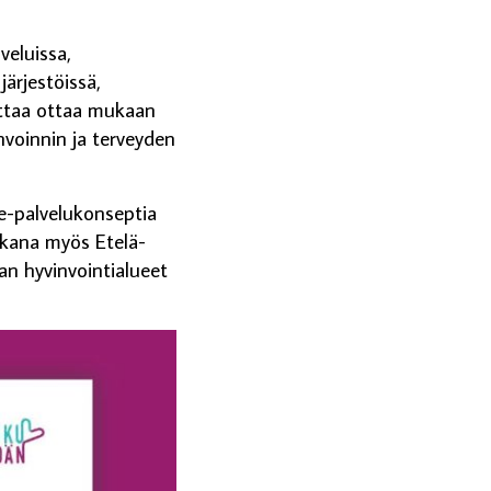
veluissa,
järjestöissä,
attaa ottaa mukaan
nvoinnin ja terveyden
e-palvelukonseptia
ukana myös Etelä-
n hyvinvointialueet