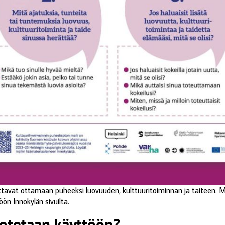
avat ottamaan puheeksi luovuuden, kulttuuritoiminnan ja taiteen. Mal
öön Innokylän sivuilta.
 otetaan käyttöön?