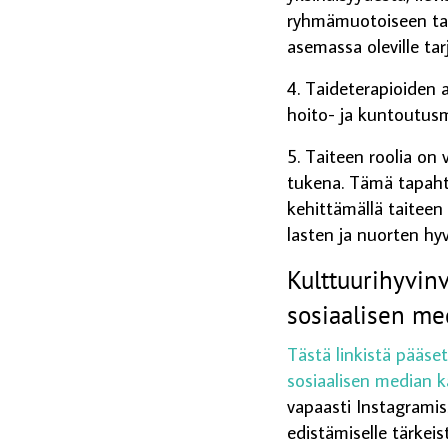
ryhmämuotoiseen taid
asemassa oleville tar
4. Taideterapioiden 
hoito- ja kuntoutus
5. Taiteen roolia on
tukena. Tämä tapaht
kehittämällä taiteen
lasten ja nuorten hy
Kulttuurihyvin
sosiaalisen me
Tästä linkistä pääse
sosiaalisen median 
vapaasti Instagramis
edistämiselle tärkeist