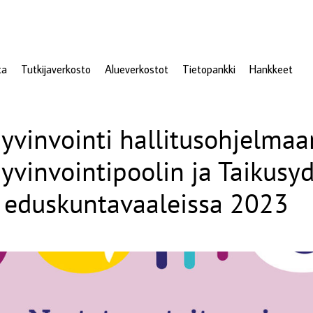
ta
Tutkijaverkosto
Alueverkostot
Tietopankki
Hankkeet
hyvinvointi hallitusohjelmaa
hyvinvointipoolin ja Taikus
t eduskuntavaaleissa 2023