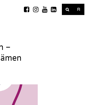
FI
n –
ydämen