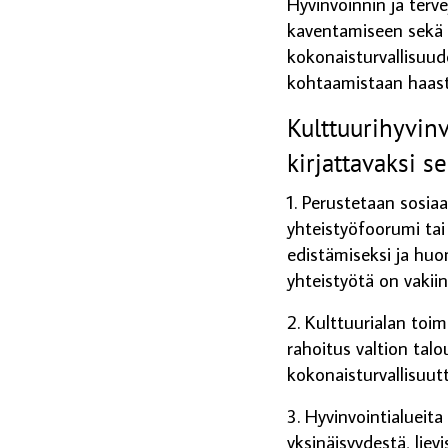
Hyvinvoinnin ja terve
kaventamiseen sekä e
kokonaisturvallisuude
kohtaamistaan haas
Kulttuurihyvinv
kirjattavaksi s
1. Perustetaan sosiaa
yhteistyöfoorumi tai
edistämiseksi ja huo
yhteistyötä on vakii
2. Kulttuurialan toim
rahoitus valtion tal
kokonaisturvallisuut
3. Hyvinvointialueit
yksinäisyydestä, liev