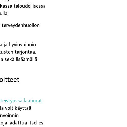
kassa taloudellisessa
lla.
i terveydenhuollon
a ja hyvinvoinnin
usten tarjontaa,
a sekä lisäämällä
oitteet
teistyössä laatimat
ia voit käyttää
invoinnin
oja ladattua itsellesi,