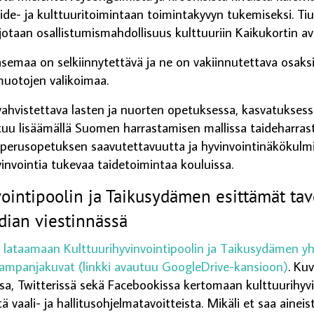
e- ja kulttuuritoimintaan toimintakyvyn tukemiseksi. Tiu
jotaan osallistumismahdollisuus kulttuuriin Kaikukortin avu
asemaa on selkiinnytettävä ja ne on vakiinnutettava osaks
muotojen valikoimaa.
 vahvistettava lasten ja nuorten opetuksessa, kasvatuksess
uu lisäämällä Suomen harrastamisen mallissa taideharrast
 perusopetuksen saavutettavuutta ja hyvinvointinäkökulmi
vinvointia tukevaa taidetoimintaa kouluissa.
vointipoolin ja Taikusydämen esittämät tav
dian viestinnässä
t lataamaan Kulttuurihyvinvointipoolin ja Taikusydämen yh
kampanjakuvat (linkki avautuu GoogleDrive-kansioon)
. Kuv
sa, Twitterissä sekä Facebookissa kertomaan kulttuurihyv
ä vaali- ja hallitusohjelmatavoitteista. Mikäli et saa aineist