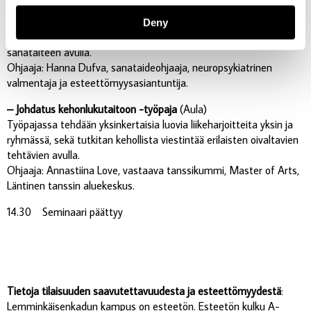
– Matkalla maailmalla – pelillisen sanataiteen työpaja
(Kullervo
B166).
Deny
Työpajassa pääset tekemään yhteisiä matkakertomuksia pelillisen
sanataiteen avulla.
Ohjaaja: Hanna Dufva, sanataideohjaaja, neuropsykiatrinen
valmentaja ja esteettömyysasiantuntija.
– Johdatus kehonlukutaitoon -työpaja
(Aula)
Työpajassa tehdään yksinkertaisia luovia liikeharjoitteita yksin ja
ryhmässä, sekä tutkitan kehollista viestintää erilaisten oivaltavien
tehtävien avulla.
Ohjaaja: Annastiina Love, vastaava tanssikummi, Master of Arts,
Läntinen tanssin aluekeskus.
14.30 Seminaari päättyy
Tietoja tilaisuuden saavutettavuudesta ja esteettömyydestä
:
Lemminkäisenkadun kampus on esteetön. Esteetön kulku A-