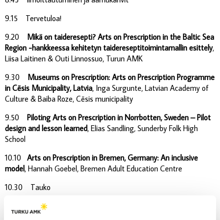
9.15 Tervetuloa!
9.20
Mikä on taideresepti?
Arts on Prescription in the Baltic Sea
Region -hankkeessa kehitetyn taidereseptitoimintamallin esittely
,
Liisa Laitinen & Outi Linnossuo, Turun AMK
9.30
Museums on Prescription:
Arts on Prescription Programme
in Cēsis Municipality, Latvia
, Inga Surgunte, Latvian Academy of
Culture & Baiba Roze,
Cēsis municipality
9.50
Piloting Arts on Prescription in Norrbotten, Sweden – Pilot
design and lesson learned
, Elias Sandling, Sunderby Folk High
School
10.10
Arts on Prescription in Bremen,
Germany: An inclusive
model
, Hannah Goebel, Bremen Adult Education Centre
10.30 Tauko
10.45
Miten taideresepti tukee mielen hyvinvointia?
24
taidereseptipilottia kattavan arvioinnin tuloksia
, Liisa Laitinen &