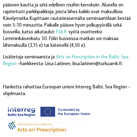
pääoven kautta ja siitä edelleen muihin kerroksiin. Alueella on
rajoitetusti parkkipaikkoja, joista lähes kaikki ovat maksullisia.
Kävelymatka Kupittaan rautatieasemalta seminaaritilaan kestää
noin 5-10 minuuttia. Paikalle pääsee hyvin polkupyörällä sekä
busseilla, katso aikataulut:
Föli.fi:
syötä osoitteeksi
Lemminkäisenkatu 30. Fölin busseissa matkan voi maksaa
lähimaksulla (3,15 e) tai käteisellä (4,50 e).
Lisätietoja seminaarista ja
Arts on Prescription in the Baltic Sea
Region
-hankkeesta: Liisa Laitinen, liisa.laitinen@turkuamk.fi.
Hanketta rahoittaa Euroopan unioni Interreg Baltic Sea Region -
ohjelmasta.