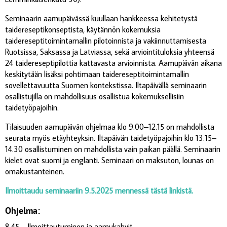
Seminaarin aamupäivässä kuullaan hankkeessa kehitetystä
taidereseptikonseptista, käytännön kokemuksia
taidereseptitoimintamallin pilotoinnista ja vakiinnuttamisesta
Ruotsissa, Saksassa ja Latviassa, sekä arviointituloksia yhteensä
24 taidereseptipilottia kattavasta arvioinnista. Aamupäivän aikana
keskitytään lisäksi pohtimaan taidereseptitoimintamallin
sovellettavuutta Suomen kontekstissa. Iltapäivällä seminaarin
osallistujilla on mahdollisuus osallistua kokemuksellisiin
taidetyöpajoihin.
Tilaisuuden aamupäivän ohjelmaa klo 9.00–12.15 on mahdollista
seurata myös etäyhteyksin. Iltapäivän taidetyöpajoihin klo 13.15–
14.30 osallistuminen on mahdollista vain paikan päällä. Seminaarin
kielet ovat suomi ja englanti. Seminaari on maksuton, lounas on
omakustanteinen.
Ilmoittaudu seminaariin 9.5.2025 mennessä tästä linkistä.
Ohjelma:
8.45 Ilmoittautuminen ja aamukahvit