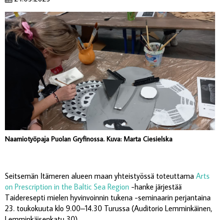
Naamiotyöpaja Puolan Gryfinossa. Kuva: Marta Ciesielska
Seitsemän Itämeren alueen maan yhteistyössä toteuttama
Arts
on Prescription in the Baltic Sea Region
-hanke järjestää
Taideresepti mielen hyvinvoinnin tukena -seminaarin perjantaina
23. toukokuuta klo 9.00–14.30 Turussa (Auditorio Lemminkäinen,
Lemminkäisenkatu 30).