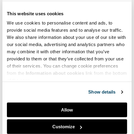
Outi Linnossuo, Turun AMK
This website uses cookies
11.15
Paneelikeskustelu: Miten taidereseptitoimintamalli
voitaisiin juurruttaa Suomeen: esimerkkinä Turku
We use cookies to personalise content and ads, to
provide social media features and to analyse our traffic.
Keskustelijoina:
We also share information about your use of our site with
our social media, advertising and analytics partners who
– Mari Lahti, aluevaltuutettu, Turun SDP:n puheenjohtaja, TTT,
yliopettaja, Turun AMK
may combine it with other information that you’ve
– Mirka Muukkonen, hyvinvoinnin apulaispormestari (vas), Turun
provided to them or that they’ve collected from your use
kaupunki
of their services. You can change cookie preferences
– Johanna Seppä, yleisötyön amanuenssi, WAM Turun kaupungin
from the
Information about cookies
link from the bottom
taidemuseo
of the page.
– Hanna Hyytiä, projektipäällikkö, Yhteisöllisyyden kärkihanke,
Turun kaupunki
Show details
12.10 Ohjeistus iltapäivän työpajoja varten
Allow
12.15 Lounas (omakustanteinen)
13.15
Työpajat:
Customize