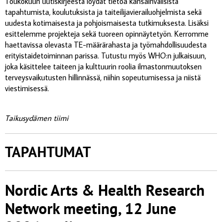
Toukokuun uutiskirjeestä löydät tietoa kansainvälisistä
tapahtumista, koulutuksista ja taiteilijavierailuohjelmista sekä
uudesta kotimaisesta ja pohjoismaisesta tutkimuksesta. Lisäksi
esittelemme projekteja sekä tuoreen opinnäytetyön. Kerromme
haettavissa olevasta TE-määrärahasta ja työmahdollisuudesta
erityistaidetoiminnan parissa. Tutustu myös WHO:n julkaisuun,
joka käsittelee taiteen ja kulttuurin roolia ilmastonmuutoksen
terveysvaikutusten hillinnässä, niihin sopeutumisessa ja niistä
viestimisessä.
Taikusydämen tiimi
TAPAHTUMAT
Nordic Arts & Health Research
Network meeting, 12 June