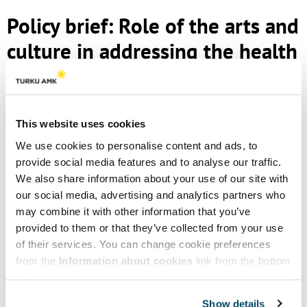
Policy brief: Role of the arts and
culture in addressing the health
impacts of climate change
WHO (European Region) has published a new policy brief on the
role of the arts and culture in addressing the health impacts of
This website uses cookies
climate change. The policy brief syntethises evidence from a
We use cookies to personalise content and ads, to
rapid literature review, an international expert survey and case
studies to examine how arts and culture can strengthen climate-
provide social media features and to analyse our traffic.
health responses. The brief further outlines priority actions for
We also share information about your use of our site with
integrating cultural approaches into mitigation, adaptation and
our social media, advertising and analytics partners who
communication efforts and calls for coordinated
may combine it with other information that you’ve
investment, partnership and research to scale
provided to them or that they’ve collected from your use
effective, equitable and culturally grounded climate-health
of their services. You can change cookie preferences
strategies.
from the
Information about cookies
link from the bottom
of the page.
Read more about the policy brief
Show details