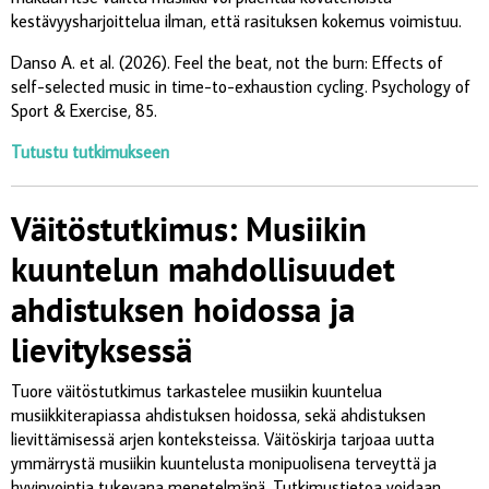
kestävyysharjoittelua ilman, että rasituksen kokemus voimistuu.
Danso A. et al. (2026). Feel the beat, not the burn: Effects of
self-selected music in time-to-exhaustion cycling.
Psychology of
Sport & Exercise, 85.
Tutustu tutkimukseen
Väitöstutkimus: Musiikin
kuuntelun mahdollisuudet
ahdistuksen hoidossa ja
lievityksessä
Tuore väitöstutkimus tarkastelee musiikin kuuntelua
musiikkiterapiassa ahdistuksen hoidossa, sekä ahdistuksen
lievittämisessä arjen konteksteissa. Väitöskirja tarjoaa uutta
ymmärrystä musiikin kuuntelusta monipuolisena terveyttä ja
hyvinvointia tukevana menetelmänä. Tutkimustietoa voidaan