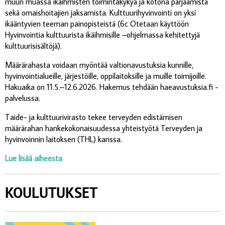
muun muassa ikäihmisten toimintakykyä ja kotona pärjäämistä
sekä omaishoitajien jaksamista. Kulttuurihyvinvointi on yksi
ikääntyvien teeman painopisteistä (6c Otetaan käyttöön
Hyvinvointia kulttuurista ikäihmisille –ohjelmassa kehitettyjä
kulttuurisisältöjä).
Määrärahasta voidaan myöntää valtionavustuksia kunnille,
hyvinvointialueille, järjestöille, oppilaitoksille ja muille toimijoille.
Hakuaika on 11.5.–12.6.2026. Hakemus tehdään haeavustuksia.fi -
palvelussa.
Taide- ja kulttuurivirasto tekee terveyden edistämisen
määrärahan hankekokonaisuudessa yhteistyötä Terveyden ja
hyvinvoinnin laitoksen (THL) kanssa.
Lue lisää aiheesta
KOULUTUKSET