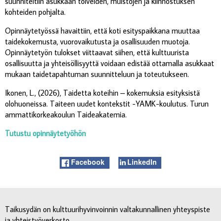
suunniteltiin asukkaan toiveiden, muistojen ja kiinnostuksen
kohteiden pohjalta.
Opinnäytetyössä havaittiin, että koti esityspaikkana muuttaa
taidekokemusta, vuorovaikutusta ja osallisuuden muotoja.
Opinnäytetyön tulokset viittaavat siihen, että kulttuurista
osallisuutta ja yhteisöllisyyttä voidaan edistää ottamalla asukkaat
mukaan taidetapahtuman suunnitteluun ja toteutukseen.
Ikonen, L., (2026), Taidetta koteihin – kokemuksia esityksistä
olohuoneissa. Taiteen uudet kontekstit -YAMK-koulutus. Turun
ammattikorkeakoulun Taideakatemia.
Tutustu opinnäytetyöhön
Facebook
LinkedIn
Taikusydän on kulttuurihyvinvoinnin valtakunnallinen yhteyspiste
ja yhteistyöverkosto.