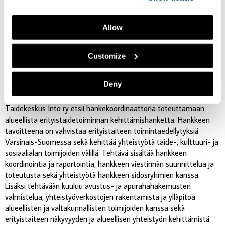
TYÖPAIKAT
Allow
Hankekoordinaattori alueellisen
Customize
erityistaidetoiminnan
kehittämishankkeeseen
Deny
Taidekeskus Into ry etsii hankekoordinaattoria toteuttamaan
alueellista erityistaidetoiminnan kehittämishanketta. Hankkeen
tavoitteena on vahvistaa erityistaiteen toimintaedellytyksiä
Varsinais-Suomessa sekä kehittää yhteistyötä taide-, kulttuuri- ja
sosiaalialan toimijoiden välillä. Tehtävä sisältää hankkeen
koordinointia ja raportointia, hankkeen viestinnän suunnittelua ja
toteutusta sekä yhteistyötä hankkeen sidosryhmien kanssa.
Lisäksi tehtävään kuuluu avustus- ja apurahahakemusten
valmistelua, yhteistyöverkostojen rakentamista ja ylläpitoa
alueellisten ja valtakunnallisten toimijoiden kanssa sekä
erityistaiteen näkyvyyden ja alueellisen yhteistyön kehittämistä.