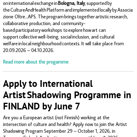
on international exchange in
Bologna, Italy
, supported by
the CultureAndHealth Platform and implemented locally by Associa
zione Oltre…APS. The program brings together artistic research,
collaborative production, and community-
based participatory workshops to explore how art can
support
collective well-being, social inclusion, and cultural
welfare
in local neighbourhood contexts.
It will take place from
20.09.2026 – 04.10.2026.
Read more about the progamme
Apply to International
Artist Shadowing Programme in
FINLAND by June 7
Are you a European artist (not Finnish) working at the
intersection of culture and health? Apply now to join the Artist
Shadowing Program September 29 – October 1, 2026, in