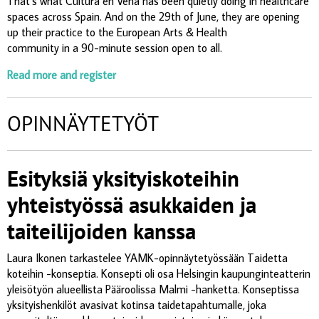
That’s what Cultura en Vena has been quietly doing in healthcare
spaces across Spain. And on the 29th of June, they are opening
up their practice to the European Arts & Health
community in a 90-minute session open to all.
Read more and register
OPINNÄYTETYÖT
Esityksiä yksityiskoteihin
yhteistyössä asukkaiden ja
taiteilijoiden kanssa
Laura Ikonen tarkastelee YAMK-opinnäytetyössään Taidetta
koteihin -konseptia. Konsepti oli osa Helsingin kaupunginteatterin
yleisötyön alueellista Pääroolissa Malmi -hanketta. Konseptissa
yksityishenkilöt avasivat kotinsa taidetapahtumalle, joka