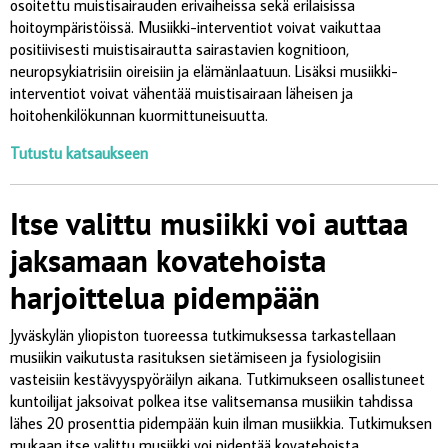
osoitettu muistisairauden erivaiheissa sekä erilaisissa
hoitoympäristöissä. Musiikki-interventiot voivat vaikuttaa
positiivisesti muistisairautta sairastavien kognitioon,
neuropsykiatrisiin oireisiin ja elämänlaatuun. Lisäksi musiikki-
interventiot voivat vähentää muistisairaan läheisen ja
hoitohenkilökunnan kuormittuneisuutta.
Tutustu katsaukseen
Itse valittu musiikki voi auttaa
jaksamaan kovatehoista
harjoittelua pidempään
Jyväskylän yliopiston tuoreessa tutkimuksessa tarkastellaan
musiikin vaikutusta rasituksen sietämiseen ja fysiologisiin
vasteisiin kestävyyspyöräilyn aikana. Tutkimukseen osallistuneet
kuntoilijat jaksoivat polkea itse valitsemansa musiikin tahdissa
lähes 20 prosenttia pidempään kuin ilman musiikkia. Tutkimuksen
mukaan itse valittu musiikki voi pidentää kovatehoista