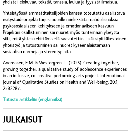
yhdisteli elokuvaa, tekstiä, tanssia, laulua ja fyysistä ilmaisua.
Yhteistyössä ammattitaiteilijoiden kanssa toteutettu osallistava
esitystaideprojekti tarjosi nuorille mielekkäitä mahdollisuuksia
psykososiaaliseen kehitykseen ja emotionaaliseen kasvuun.
Projektiin osallistuminen sai nuoret myös tuntemaan ylpeyttä
siitä, mitä yhteiskehittämisellä saavutettiin. Lisäksi pitkäkestoinen
yhteistyö ja tutustuminen sai nuoret kyseenalaistamaan
sosiaalisia normeja ja stereotypioita.
Andreasen, E.M. & Westergren, T. (2025). Creating together,
growing together: a qualitative study of adolescence experiences
in an inclusive, co-creative performing arts project. International
Journal of Qualitative Studies on Health and Well-being, 20:1,
2582287.
Tutustu artikkeliin (englanniksi)
JULKAISUT